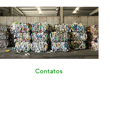
Contatos
Rua Ubatuba, 130, Caraguatatuba SP, Sumaré
Telefone:
(11) 98700-4450
/
(12) 98295-5919
E-mail:
comercial@klambiental.com
Site: www.klambiental.com.br
Redes Sociais