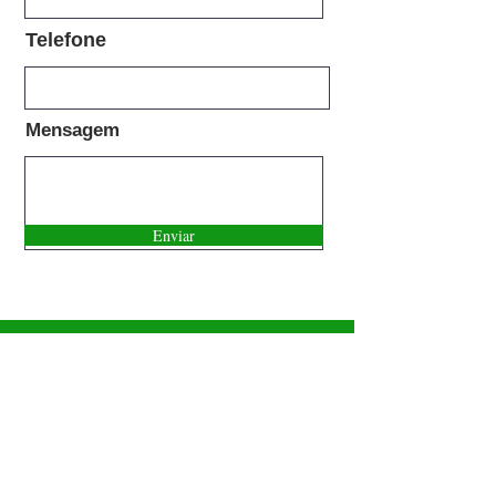
Telefone
Mensagem
Enviar
Contatos
Rua Ubatuba, 130, Caraguatatuba SP, Sumaré
Telefone:
(11) 98700-4450
/
(12) 98295-5919
E-mail:
comercial@klambiental.com
Site: www.klambiental.com.br