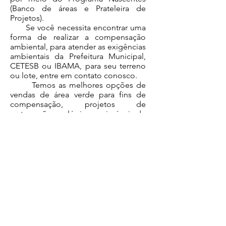
(Banco de áreas e Prateleira de
Projetos).
Se você necessita encontrar uma
forma de realizar a compensação
ambiental, para atender as exigências
ambientais da Prefeitura Municipal,
CETESB ou IBAMA, para seu terreno
ou lote, entre em contato conosco.
Temos as melhores opções de
vendas de área verde para fins de
compensação, projetos de
restauração ecológica em imóveis de
terceiros e Prateleira de projetos,
buscando sempre o melhor
custo/benefício ao cliente.
Voltar
Contatos
Rua Ubatuba, 130, Caraguatatuba SP, Sumaré