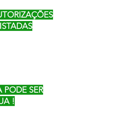
UTORIZAÇÕES
STADAS
 PODE SER
UA !